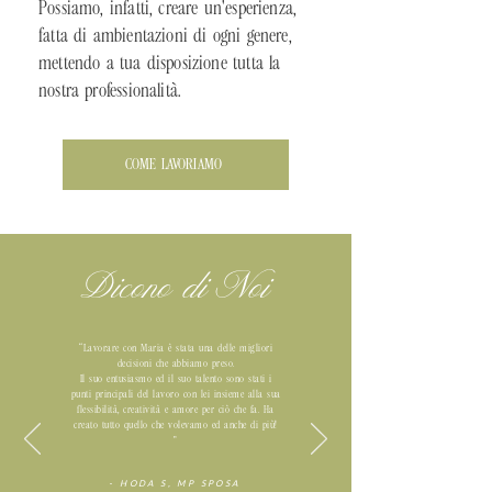
Possiamo, infatti, creare un'esperienza,
fatta di ambientazioni di ogni genere,
mettendo a tua disposizione tutta la
nostra professionalità.
COME LAVORIAMO
Dicono di Noi
“Lavorare con Maria è stata una delle migliori
decisioni che abbiamo preso.
Il suo entusiasmo ed il suo talento sono stati i
punti principali del lavoro con lei insieme alla sua
flessibilità, creatività e amore per ciò che fa. Ha
creato tutto quello che volevamo ed anche di più!
"
- HODA S, MP SPOSA