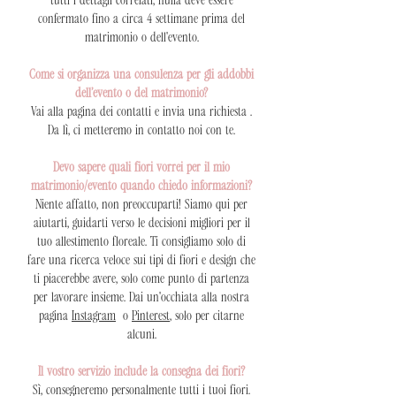
tutti i dettagli correlati, nulla deve essere
confermato fino a circa 4 settimane prima del
matrimonio o dell'evento.
Come si organizza una consulenza per gli addobbi
dell’evento o del matrimonio?
Vai alla pagina dei contatti e invia una richiesta .
Da lì, ci metteremo in contatto noi con te.
Devo sapere quali fiori vorrei per il mio
matrimonio/evento quando chiedo informazioni?
Niente affatto, non preoccuparti! Siamo qui per
aiutarti, guidarti verso le decisioni migliori per il
tuo allestimento floreale. Ti consigliamo solo di
fare una ricerca veloce sui tipi di fiori e design che
ti piacerebbe avere, solo come punto di partenza
per lavorare insieme. Dai un'occhiata alla nostra
pagina
Instagram
o
Pinterest
, solo per citarne
alcuni.
Il vostro servizio include la consegna dei fiori?
Sì, consegneremo personalmente tutti i tuoi fiori.